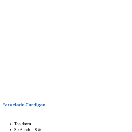
Farvelade Cardigan
Top down
Str 6 mdr – 8 år