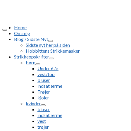
Home
Om mig
Blog / Sidste Nyt
Sidste nyt her på siden
Hobbittens Strikkemasker
Strikkeopskrifter
børn
Under 6 år
vest/top
bluser
indsat ærme
Trøjer
kjoler
kvinder
bluser
indsat ærme
vest
trøjer