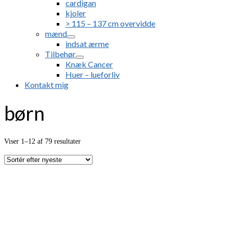
cardigan
kjoler
> 115 – 137 cm overvidde
mænd
indsat ærme
Tilbehør
Knæk Cancer
Huer – lueforliv
Kontakt mig
børn
Sorteret
Viser 1–12 af 79 resultater
efter
seneste