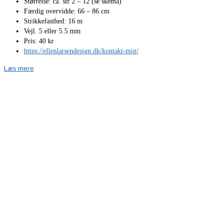
Størrelse: ca. str 2 – 12 (se skema)
Færdig overvidde: 66 – 86 cm
Strikkefasthed: 16 m
Vejl. 5 eller 5.5 mm
Pris: 40 kr
https://ellenlarsendesign.dk/kontakt-mig/
Læs mere