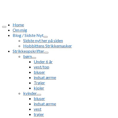
Home
Om mig
Blog / Sidste Nyt
Sidste nyt her på siden
Hobbittens Strikkemasker
Strikkeopskrifter
børn
Under 6 år
vest/top
bluser
indsat ærme
Trøjer
kjoler
kvinder
bluser
indsat ærme
vest
trøjer