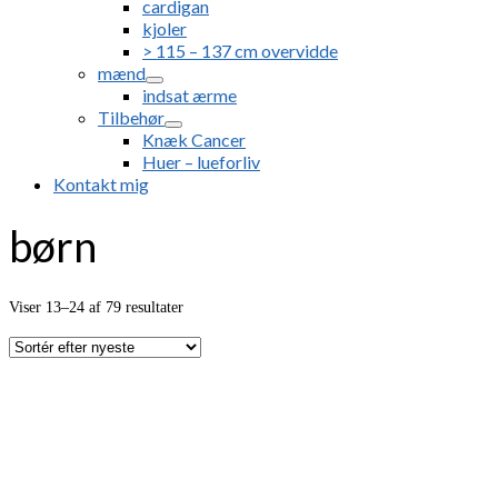
cardigan
kjoler
> 115 – 137 cm overvidde
mænd
indsat ærme
Tilbehør
Knæk Cancer
Huer – lueforliv
Kontakt mig
børn
Sorteret
Viser 13–24 af 79 resultater
efter
seneste