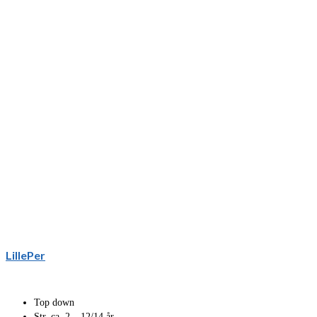
LillePer
Top down
Str. ca. 2 – 12/14 år