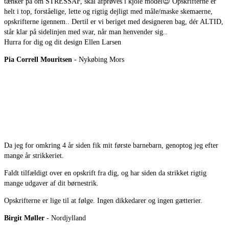
tænker på om STRESSAF, skal afprøves i kjole model
😍
Opskrifterne er
helt i top, forståelige, lette og rigtig dejligt med måle/maske skemaerne,
opskrifterne igennem.. Dertil er vi beriget med designeren bag, dér ALTID,
står klar på sidelinjen med svar, når man henvender sig..
Hurra for dig og dit design Ellen Larsen
Pia Correll Mouritsen
- Nykøbing Mors
Da jeg for omkring 4 år siden fik mit første barnebarn, genoptog jeg efter
mange år strikkeriet.
Faldt tilfældigt over en opskrift fra dig, og har siden da strikket rigtig
mange udgaver af dit børnestrik.
Opskrifterne er lige til at følge. Ingen dikkedarer og ingen gætterier.
Birgit Møller
- Nordjylland