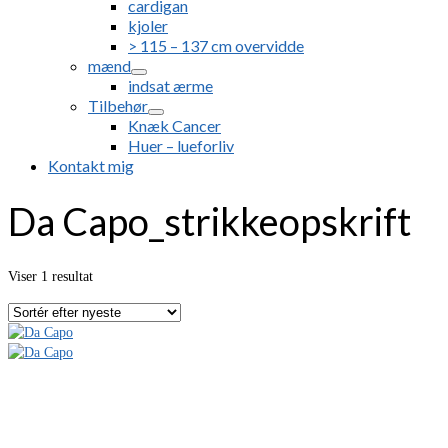
cardigan
kjoler
> 115 – 137 cm overvidde
mænd
indsat ærme
Tilbehør
Knæk Cancer
Huer – lueforliv
Kontakt mig
Da Capo_strikkeopskrift
Viser 1 resultat