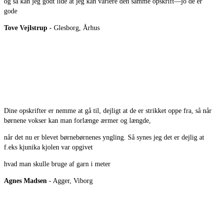
og så kan jeg godt lide at jeg kan variere den samme opskrift—jo de er
gode
Tove Vejlstrup
- Glesborg, Århus
Dine opskrifter er nemme at gå til, dejligt at de er strikket oppe fra, så når
børnene vokser kan man forlænge ærmer og længde,
når det nu er blevet børnebørnenes yngling. Så synes jeg det er dejlig at
f.eks kjunika kjolen var opgivet
hvad man skulle bruge af garn i meter
Agnes Madsen
- Agger, Viborg