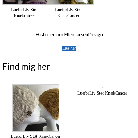
LueforLiv Støt
LueforLiv Støt
Knækcancer
KnækCancer
Historien om EllenLarsenDesign
Læs her
Find mig her:
LueforLiv Støt KnækCancer
LueforLiv Støt KnækCancer