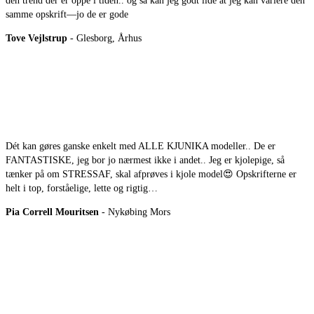
den trend der er oppe i tiden.. og så kan jeg godt lide at jeg kan variere den
samme opskrift—jo de er gode
Tove Vejlstrup
- Glesborg, Århus
Dét kan gøres ganske enkelt med ALLE KJUNIKA modeller.. De er
FANTASTISKE, jeg bor jo nærmest ikke i andet.. Jeg er kjolepige, så
tænker på om STRESSAF, skal afprøves i kjole model😍 Opskrifterne er
helt i top, forståelige, lette og rigtig…
Pia Correll Mouritsen
- Nykøbing Mors