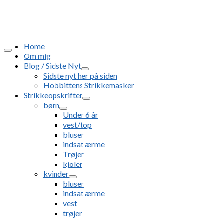
Home
Om mig
Blog / Sidste Nyt
Sidste nyt her på siden
Hobbittens Strikkemasker
Strikkeopskrifter
børn
Under 6 år
vest/top
bluser
indsat ærme
Trøjer
kjoler
kvinder
bluser
indsat ærme
vest
trøjer