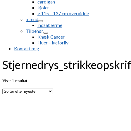
cardigan
kjoler
> 115 – 137 cm overvidde
mænd
indsat ærme
Tilbehør
Knæk Cancer
Huer – lueforliv
Kontakt mig
Stjernedrys_strikkeopskrif
Viser 1 resultat