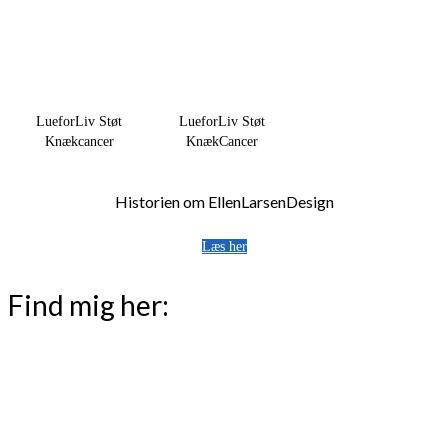
LueforLiv Støt
LueforLiv Støt
Knækcancer
KnækCancer
Historien om EllenLarsenDesign
Læs her
Find mig her: