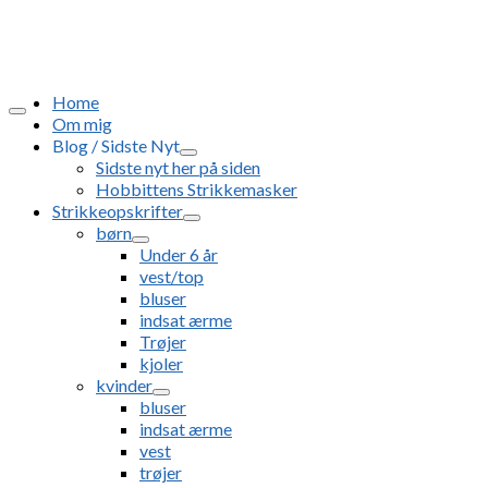
Home
Om mig
Blog / Sidste Nyt
Sidste nyt her på siden
Hobbittens Strikkemasker
Strikkeopskrifter
børn
Under 6 år
vest/top
bluser
indsat ærme
Trøjer
kjoler
kvinder
bluser
indsat ærme
vest
trøjer