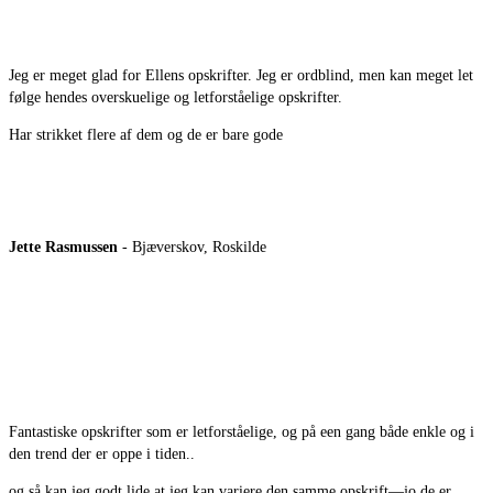
Jeg er meget glad for Ellens opskrifter. Jeg er ordblind, men kan meget let
følge hendes overskuelige og letforståelige opskrifter.
Har strikket flere af dem og de er bare gode
Jette Rasmussen
- Bjæverskov, Roskilde
Fantastiske opskrifter som er letforståelige, og på een gang både enkle og i
den trend der er oppe i tiden..
og så kan jeg godt lide at jeg kan variere den samme opskrift—jo de er