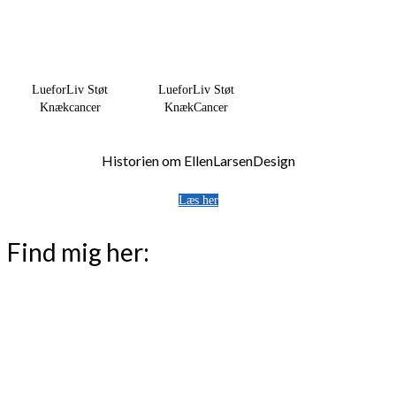
LueforLiv Støt
LueforLiv Støt
Knækcancer
KnækCancer
Historien om EllenLarsenDesign
Læs her
Find mig her: