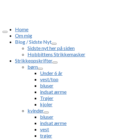
Home
Om mig
Blog / Sidste Nyt
Sidste nyt her på siden
Hobbittens Strikkemasker
Strikkeopskrifter
børn
Under 6 år
vest/top
bluser
indsat ærme
Trøjer
kjoler
kvinder
bluser
indsat ærme
vest
trøjer