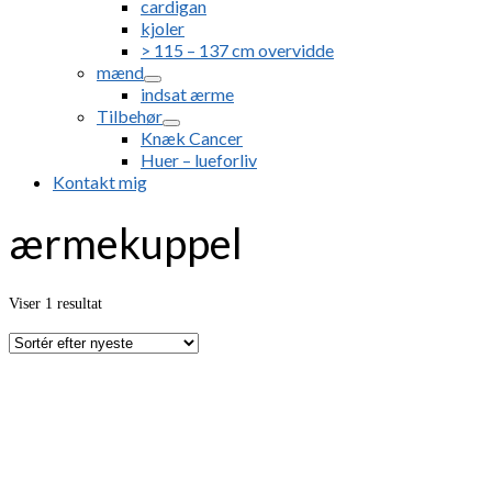
cardigan
kjoler
> 115 – 137 cm overvidde
mænd
indsat ærme
Tilbehør
Knæk Cancer
Huer – lueforliv
Kontakt mig
ærmekuppel
Viser 1 resultat