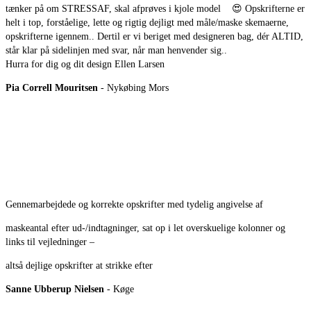
tænker på om STRESSAF, skal afprøves i kjole model
😍
Opskrifterne er
helt i top, forståelige, lette og rigtig dejligt med måle/maske skemaerne,
opskrifterne igennem.. Dertil er vi beriget med designeren bag, dér ALTID,
står klar på sidelinjen med svar, når man henvender sig..
Hurra for dig og dit design Ellen Larsen
Pia Correll Mouritsen
- Nykøbing Mors
Gennemarbejdede og korrekte opskrifter med tydelig angivelse af
maskeantal efter ud-/indtagninger, sat op i let overskuelige kolonner og
links til vejledninger –
altså dejlige opskrifter at strikke efter
Sanne Ubberup Nielsen
- Køge