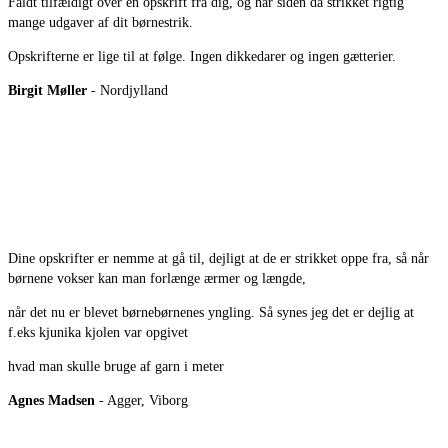
Faldt tilfældigt over en opskrift fra dig, og har siden da strikket rigtig
mange udgaver af dit børnestrik.
Opskrifterne er lige til at følge. Ingen dikkedarer og ingen gætterier.
Birgit Møller
- Nordjylland
Dine opskrifter er nemme at gå til, dejligt at de er strikket oppe fra, så når
børnene vokser kan man forlænge ærmer og længde,
når det nu er blevet børnebørnenes yngling. Så synes jeg det er dejlig at
f.eks kjunika kjolen var opgivet
hvad man skulle bruge af garn i meter
Agnes Madsen
- Agger, Viborg