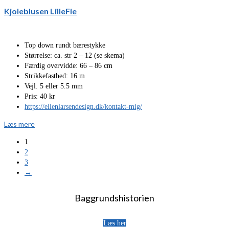
Kjoleblusen LilleFie
Top down rundt bærestykke
Størrelse: ca. str 2 – 12 (se skema)
Færdig overvidde: 66 – 86 cm
Strikkefasthed: 16 m
Vejl. 5 eller 5.5 mm
Pris: 40 kr
https://ellenlarsendesign.dk/kontakt-mig/
Læs mere
1
2
3
→
Baggrundshistorien
Læs her