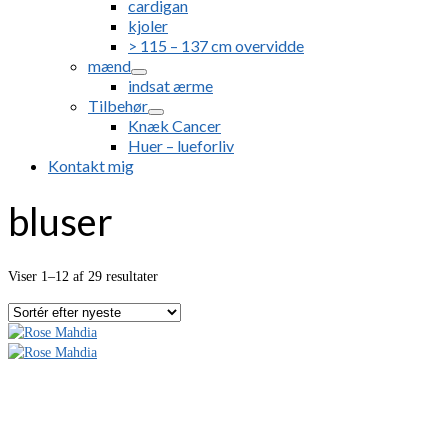
cardigan
kjoler
> 115 – 137 cm overvidde
mænd
indsat ærme
Tilbehør
Knæk Cancer
Huer – lueforliv
Kontakt mig
bluser
Sorteret
Viser 1–12 af 29 resultater
efter
seneste