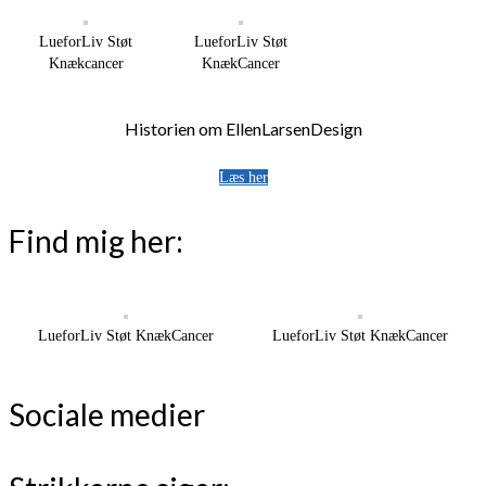
LueforLiv Støt
LueforLiv Støt
Knækcancer
KnækCancer
Historien om EllenLarsenDesign
Læs her
Find mig her:
LueforLiv Støt KnækCancer
LueforLiv Støt KnækCancer
Sociale medier