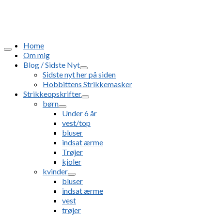
Home
Om mig
Blog / Sidste Nyt
Sidste nyt her på siden
Hobbittens Strikkemasker
Strikkeopskrifter
børn
Under 6 år
vest/top
bluser
indsat ærme
Trøjer
kjoler
kvinder
bluser
indsat ærme
vest
trøjer