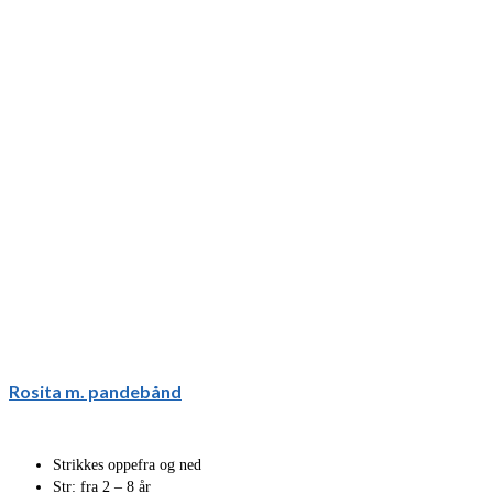
Rosita m. pandebånd
Strikkes oppefra og ned
Str: fra 2 – 8 år