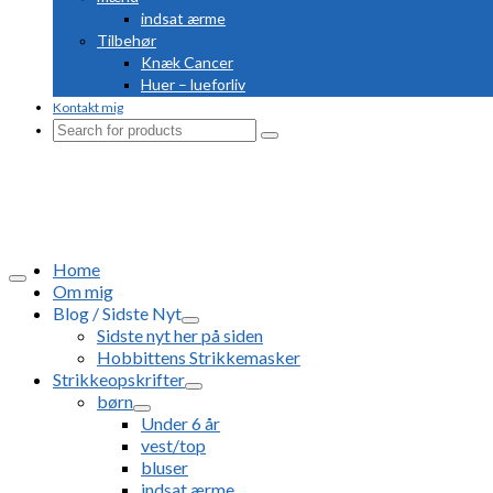
indsat ærme
Tilbehør
Knæk Cancer
Huer – lueforliv
Kontakt mig
Search
for:
Home
Om mig
Blog / Sidste Nyt
Sidste nyt her på siden
Hobbittens Strikkemasker
Strikkeopskrifter
børn
Under 6 år
vest/top
bluser
indsat ærme