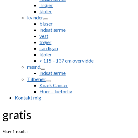
Trøjer
kjoler
kvinder
bluser
indsat ærme
vest
trøjer
cardigan
kjoler
> 115 – 137 cm overvidde
mænd
indsat ærme
Tilbehør
Knæk Cancer
Huer – lueforliv
Kontakt mig
gratis
Viser 1 resultat