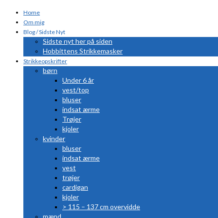
Home
Om mig
Blog / Sidste Nyt
Sidste nyt her på siden
Hobbittens Strikkemasker
Strikkeopskrifter
børn
Under 6 år
vest/top
bluser
indsat ærme
Trøjer
kjoler
kvinder
bluser
indsat ærme
vest
trøjer
cardigan
kjoler
> 115 – 137 cm overvidde
mænd