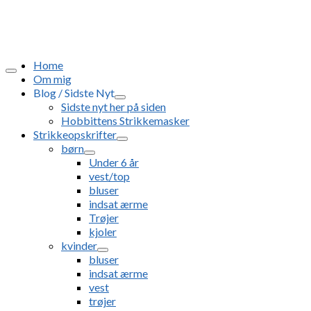
Home
Om mig
Blog / Sidste Nyt
Sidste nyt her på siden
Hobbittens Strikkemasker
Strikkeopskrifter
børn
Under 6 år
vest/top
bluser
indsat ærme
Trøjer
kjoler
kvinder
bluser
indsat ærme
vest
trøjer