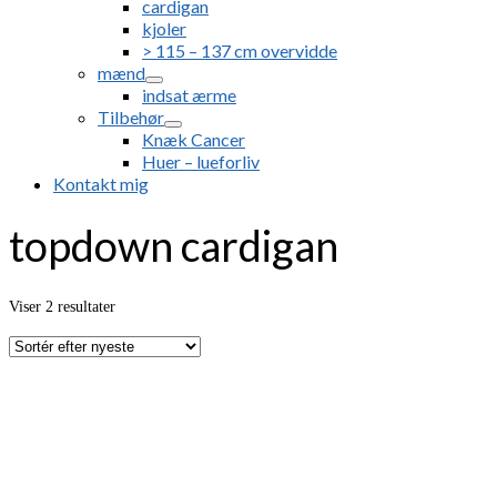
cardigan
kjoler
> 115 – 137 cm overvidde
mænd
indsat ærme
Tilbehør
Knæk Cancer
Huer – lueforliv
Kontakt mig
topdown cardigan
Sorteret
Viser 2 resultater
efter
seneste