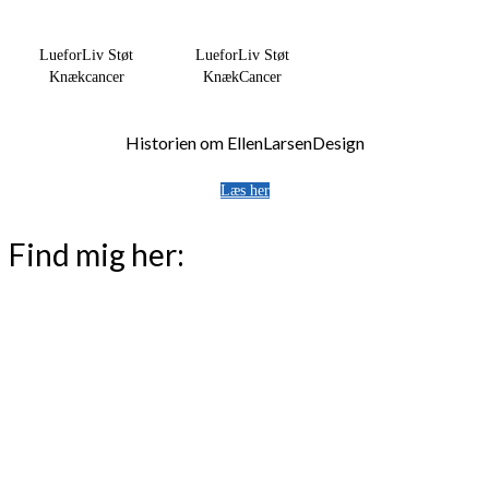
LueforLiv Støt
LueforLiv Støt
Knækcancer
KnækCancer
Historien om EllenLarsenDesign
Læs her
Find mig her: