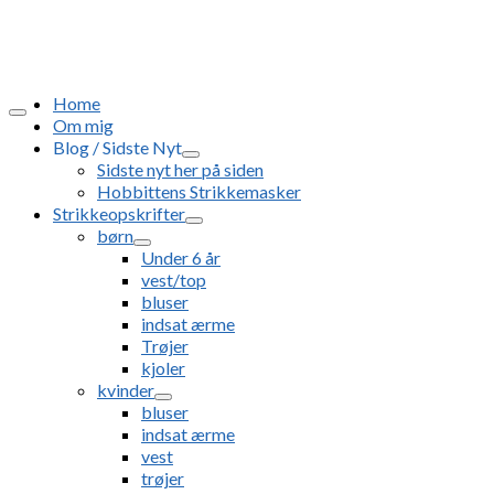
Home
Om mig
Blog / Sidste Nyt
Sidste nyt her på siden
Hobbittens Strikkemasker
Strikkeopskrifter
børn
Under 6 år
vest/top
bluser
indsat ærme
Trøjer
kjoler
kvinder
bluser
indsat ærme
vest
trøjer