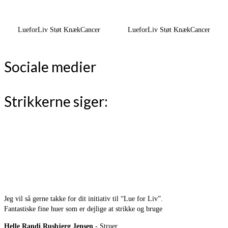
LueforLiv Støt KnækCancer
LueforLiv Støt KnækCancer
Sociale medier
Strikkerne siger:
Jeg vil så gerne takke for dit initiativ til “Lue for Liv”.
Fantastiske fine huer som er dejlige at strikke og bruge
Helle Randi Rusbjerg Jensen
- Struer