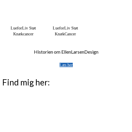
LueforLiv Støt
LueforLiv Støt
Knækcancer
KnækCancer
Historien om EllenLarsenDesign
Læs her
Find mig her: