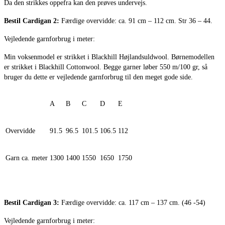
Da den strikkes oppefra kan den prøves undervejs.
Bestil Cardigan 2:
Færdige overvidde: ca. 91 cm – 112 cm. Str 36 – 44.
Vejledende garnforbrug i meter:
Min voksenmodel er strikket i Blackhill Højlandsuldwool. Børnemodellen
er strikket i Blackhill Cottonwool. Begge garner løber 550 m/100 gr, så
bruger du dette er vejledende garnforbrug til den meget gode side.
A
B
C
D
E
Overvidde
91.5
96.5
101.5
106.5
112
Garn ca. meter
1300
1400
1550
1650
1750
Bestil
Cardigan 3:
Færdige overvidde: ca. 117 cm – 137 cm. (46 -54)
Vejledende garnforbrug i meter: