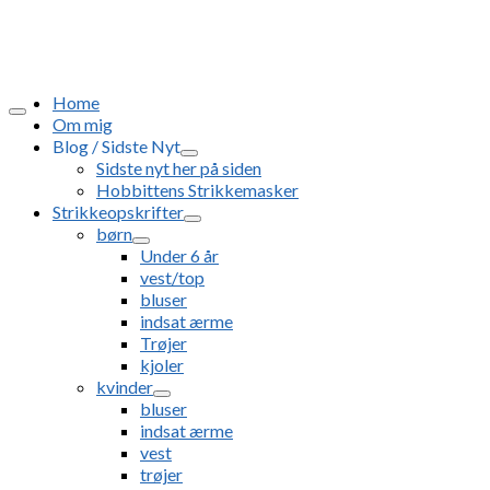
Home
Om mig
Blog / Sidste Nyt
Sidste nyt her på siden
Hobbittens Strikkemasker
Strikkeopskrifter
børn
Under 6 år
vest/top
bluser
indsat ærme
Trøjer
kjoler
kvinder
bluser
indsat ærme
vest
trøjer