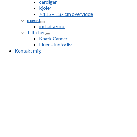
cardigan
kjoler
> 115 – 137 cm overvidde
mænd
indsat ærme
Tilbehør
Knæk Cancer
Huer – lueforliv
Kontakt mig