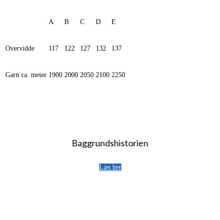
A
B
C
D
E
Overvidde
117
122
127
132
137
Garn ca. meter
1900
2000
2050
2100
2250
Baggrundshistorien
Læs her