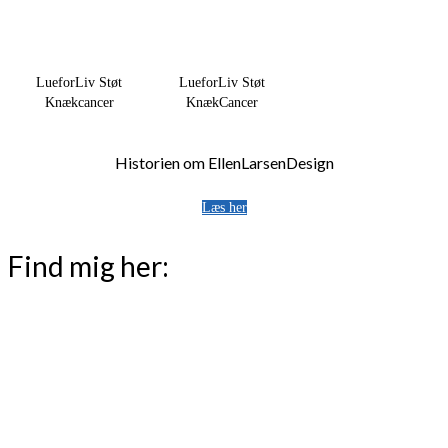
LueforLiv Støt
LueforLiv Støt
Knækcancer
KnækCancer
Historien om EllenLarsenDesign
Læs her
Find mig her: