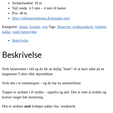
Strikkefasthed: 18 m
Vejl rundp. 4.5 mm – 4 mm til kanter
Pris: 40 kr
https://ellenlarsendesign.dk/kontakt-mig/
Kategorier:
bluser
,
kvinder
,
vest
Tags:
Blusevest_strikkeopskrift
,
forhøjet
nakke
,
rundt bærestykke
Beskrivelse
Beskrivelse
Strik blusevesten i uld og du får en dejlig ”luner” til at have uden på en
langærmet T-shirt eller skjortebluse.
Strik den i et sommergarn – og du har en sommerbluse.
Toppen er strikket i ét stykke – oppefra og ned. Den er nem at strikke og
kræver meget lidt montering.
Den er strikket
med
forhøjet nakke vha. vendestrik.