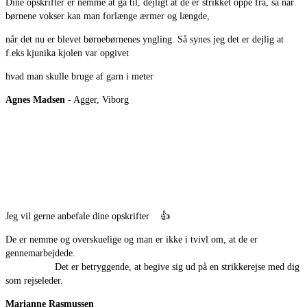
Dine opskrifter er nemme at gå til, dejligt at de er strikket oppe fra, så når
børnene vokser kan man forlænge ærmer og længde,
når det nu er blevet børnebørnenes yngling. Så synes jeg det er dejlig at
f.eks kjunika kjolen var opgivet
hvad man skulle bruge af garn i meter
Agnes Madsen
- Agger, Viborg
Jeg vil gerne anbefale dine opskrifter
👍
De er nemme og overskuelige og man er ikke i tvivl om, at de er
gennemarbejdede.
Det er betryggende, at begive sig ud på en strikkerejse med dig
som rejseleder.
Marianne Rasmussen