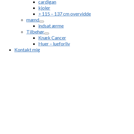
cardigan
kjoler
> 115 – 137 cm overvidde
mænd
indsat ærme
Tilbehør
Knæk Cancer
Huer – lueforliv
Kontakt mig