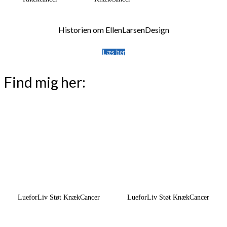
Historien om EllenLarsenDesign
Læs her
Find mig her:
LueforLiv Støt KnækCancer
LueforLiv Støt KnækCancer