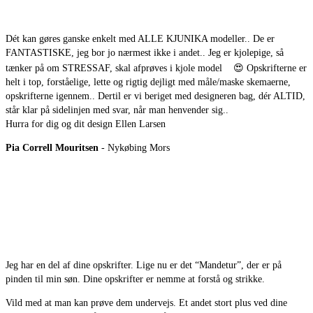
Dét kan gøres ganske enkelt med ALLE KJUNIKA modeller.. De er
FANTASTISKE, jeg bor jo nærmest ikke i andet.. Jeg er kjolepige, så
tænker på om STRESSAF, skal afprøves i kjole model
😍
Opskrifterne er
helt i top, forståelige, lette og rigtig dejligt med måle/maske skemaerne,
opskrifterne igennem.. Dertil er vi beriget med designeren bag, dér ALTID,
står klar på sidelinjen med svar, når man henvender sig..
Hurra for dig og dit design Ellen Larsen
Pia Correll Mouritsen
- Nykøbing Mors
Jeg har en del af dine opskrifter. Lige nu er det “Mandetur”, der er på
pinden til min søn. Dine opskrifter er nemme at forstå og strikke.
Vild med at man kan prøve dem undervejs. Et andet stort plus ved dine