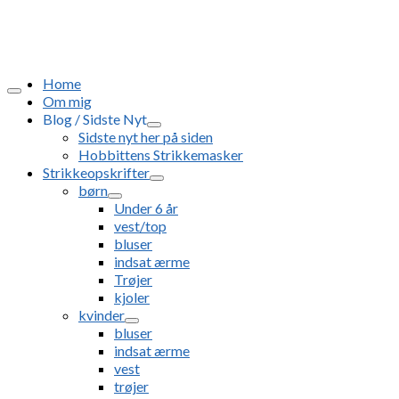
Home
Om mig
Blog / Sidste Nyt
Sidste nyt her på siden
Hobbittens Strikkemasker
Strikkeopskrifter
børn
Under 6 år
vest/top
bluser
indsat ærme
Trøjer
kjoler
kvinder
bluser
indsat ærme
vest
trøjer