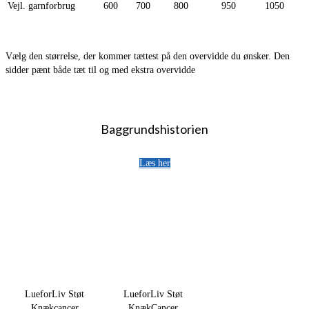
Vejl. garnforbrug
600
700
800
950
1050
Vælg den størrelse, der kommer tættest på den overvidde du ønsker. Den
sidder pænt både tæt til og med ekstra overvidde
Baggrundshistorien
Læs her
LueforLiv Støt
LueforLiv Støt
Knækcancer
KnækCancer