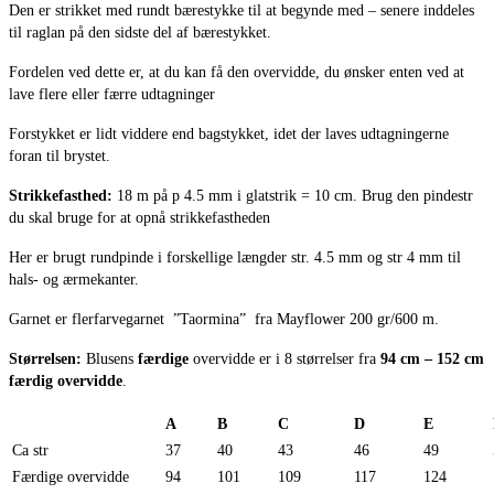
Den er strikket med rundt bærestykke til at begynde med – senere inddeles
til raglan på den sidste del af bærestykket.
Fordelen ved dette er, at du kan få den overvidde, du ønsker enten ved at
lave flere eller færre udtagninger
Forstykket er lidt viddere end bagstykket, idet der laves udtagningerne
foran til brystet.
Strikkefasthed:
18 m på p 4.5 mm i glatstrik = 10 cm. Brug den pindestr
du skal bruge for at opnå strikkefastheden
Her er brugt rundpinde i forskellige længder str. 4.5 mm og str 4 mm til
hals- og ærmekanter.
Garnet er flerfarvegarnet ”Taormina” fra Mayflower 200 gr/600 m.
Størrelsen:
Blusens
færdige
overvidde er i 8 størrelser fra
94 cm – 152 cm
færdig overvidde
.
A
B
C
D
E
Ca str
37
40
43
46
49
Færdige overvidde
94
101
109
117
124