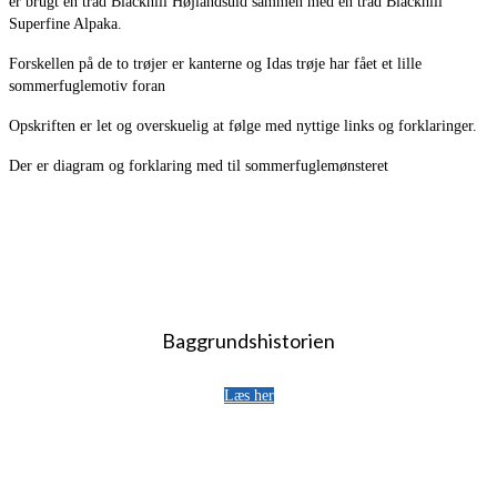
er brugt én tråd Blackhill Højlandsuld sammen med én tråd Blackhill
Superfine Alpaka.
Forskellen på de to trøjer er kanterne og Idas trøje har fået et lille
sommerfuglemotiv foran
Opskriften er let og overskuelig at følge med nyttige links og forklaringer.
Der er diagram og forklaring med til sommerfuglemønsteret
Baggrundshistorien
Læs her