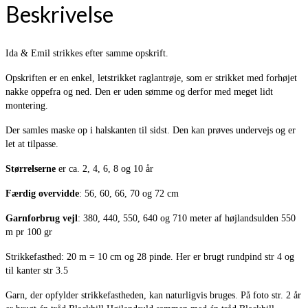
Beskrivelse
Ida & Emil strikkes efter samme opskrift.
Opskriften er en enkel, letstrikket raglantrøje, som er strikket med forhøjet
nakke oppefra og ned. Den er uden sømme og derfor med meget lidt
montering.
Der samles maske op i halskanten til sidst. Den kan prøves undervejs og er
let at tilpasse.
Størrelserne
er ca. 2, 4, 6, 8 og 10 år
Færdig overvidde
: 56, 60, 66, 70 og 72 cm
Garnforbrug vejl
: 380, 440, 550, 640 og 710 meter af højlandsulden 550
m pr 100 gr
Strikkefasthed: 20 m = 10 cm og 28 pinde. Her er brugt rundpind str 4 og
til kanter str 3.5
Garn, der opfylder strikkefastheden, kan naturligvis bruges. På foto str. 2 år