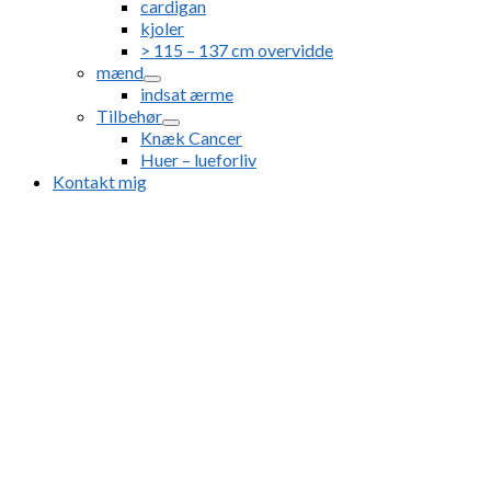
cardigan
kjoler
> 115 – 137 cm overvidde
mænd
indsat ærme
Tilbehør
Knæk Cancer
Huer – lueforliv
Kontakt mig