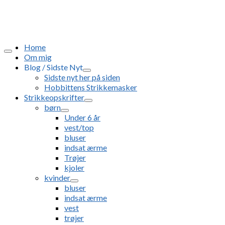
Home
Om mig
Blog / Sidste Nyt
Sidste nyt her på siden
Hobbittens Strikkemasker
Strikkeopskrifter
børn
Under 6 år
vest/top
bluser
indsat ærme
Trøjer
kjoler
kvinder
bluser
indsat ærme
vest
trøjer