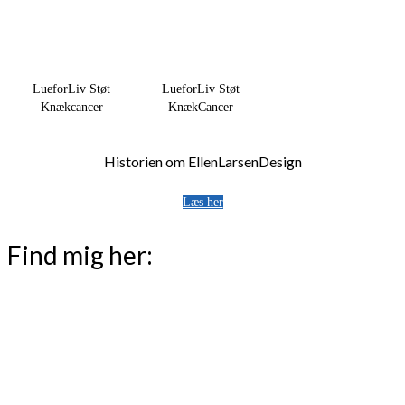
LueforLiv Støt
LueforLiv Støt
Knækcancer
KnækCancer
Historien om EllenLarsenDesign
Læs her
Find mig her: