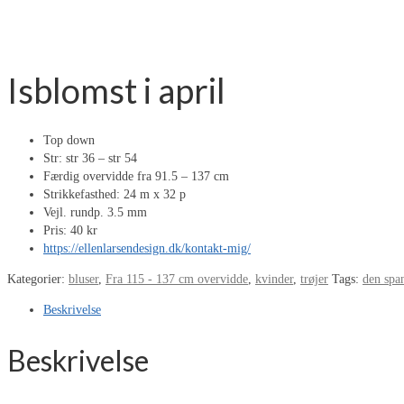
Isblomst i april
Top down
Str: str 36 – str 54
Færdig overvidde fra 91.5 – 137 cm
Strikkefasthed: 24 m x 32 p
Vejl. rundp. 3.5 mm
Pris: 40 kr
https://ellenlarsendesign.dk/kontakt-mig/
Kategorier:
bluser
,
Fra 115 - 137 cm overvidde
,
kvinder
,
trøjer
Tags:
den spa
Beskrivelse
Beskrivelse