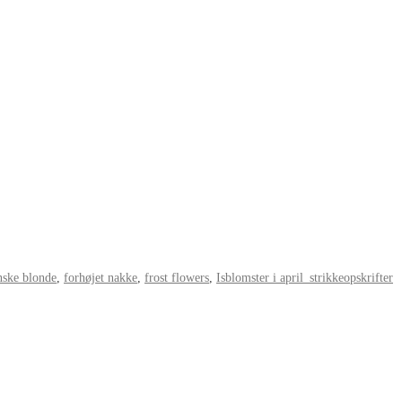
nske blonde
,
forhøjet nakke
,
frost flowers
,
Isblomster i april_strikkeopskrifter