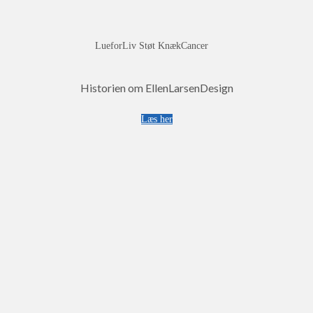
LueforLiv Støt KnækCancer
Historien om EllenLarsenDesign
Læs her