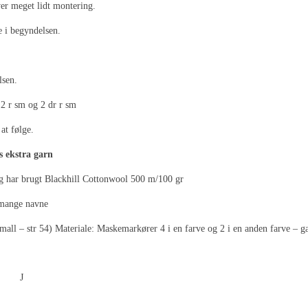
ver meget lidt montering.
e i begyndelsen.
lsen.
 2 r sm og 2 dr r sm
at følge.
s ekstra garn
eg har brugt Blackhill Cottonwool 500 m/100 gr
 mange navne
 small – str 54) Materiale: Maskemarkører 4 i en farve og 2 i en anden farve – 
J