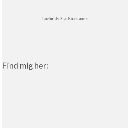
LueforLiv Støt Knækcancer
Find mig her: