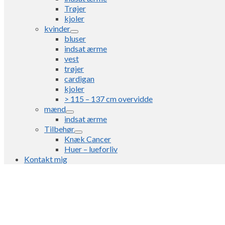
Trøjer
kjoler
kvinder
bluser
indsat ærme
vest
trøjer
cardigan
kjoler
> 115 – 137 cm overvidde
mænd
indsat ærme
Tilbehør
Knæk Cancer
Huer – lueforliv
Kontakt mig