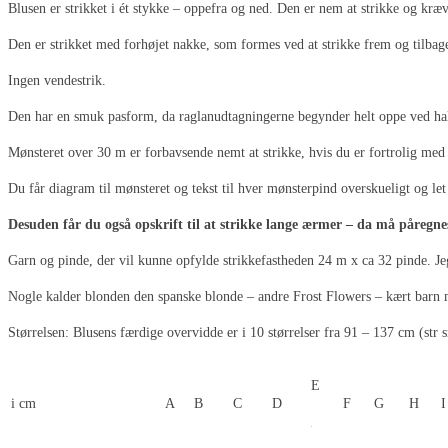
Blusen er strikket i ét stykke – oppefra og ned. Den er nem at strikke og kræ
Den er strikket med forhøjet nakke, som formes ved at strikke frem og tilbag
Ingen vendestrik.
Den har en smuk pasform, da raglanudtagningerne begynder helt oppe ved ha
Mønsteret over 30 m er forbavsende nemt at strikke, hvis du er fortrolig med
Du får diagram til mønsteret og tekst til hver mønsterpind overskueligt og let 
Desuden får du også opskrift til at strikke lange ærmer – da må påregne
Garn og pinde, der vil kunne opfylde strikkefastheden 24 m x ca 32 pinde. J
Nogle kalder blonden den spanske blonde – andre Frost Flowers – kært barn
Størrelsen: Blusens færdige overvidde er i 10 størrelser fra 91 – 137 cm (str
E
i cm
A
B
C
D
F
G
H
I