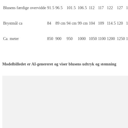
Blusens færdige overvidde
91.5
96.5
101.5
106.5
112
117
122
127
1
Brystmål ca
84
89 cm
94 cm
99 cm
104
109
114.5
120
1
Ca. meter
850
900
950
1000
1050
1100
1200
1250
1
Modelbilledet er AI-genereret og viser blusens udtryk og stemning