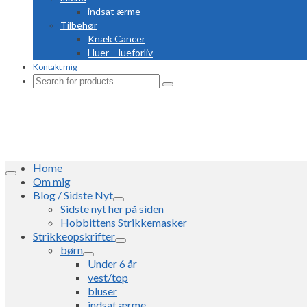
indsat ærme
Tilbehør
Knæk Cancer
Huer – lueforliv
Kontakt mig
Search
for:
Home
Om mig
Blog / Sidste Nyt
Sidste nyt her på siden
Hobbittens Strikkemasker
Strikkeopskrifter
børn
Under 6 år
vest/top
bluser
indsat ærme