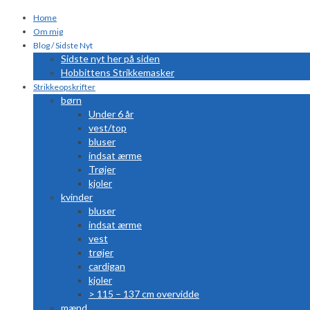
Home
Om mig
Blog / Sidste Nyt
Sidste nyt her på siden
Hobbittens Strikkemasker
Strikkeopskrifter
børn
Under 6 år
vest/top
bluser
indsat ærme
Trøjer
kjoler
kvinder
bluser
indsat ærme
vest
trøjer
cardigan
kjoler
> 115 – 137 cm overvidde
mænd