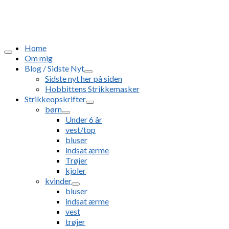
Home
Om mig
Blog / Sidste Nyt
Sidste nyt her på siden
Hobbittens Strikkemasker
Strikkeopskrifter
børn
Under 6 år
vest/top
bluser
indsat ærme
Trøjer
kjoler
kvinder
bluser
indsat ærme
vest
trøjer