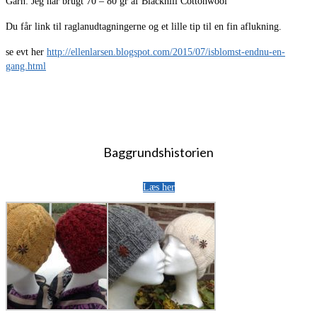
Garn: Jeg har brugt 70 – 80 gr af Blackhill Cottonwool
Du får link til raglanudtagningerne og et lille tip til en fin aflukning.
se evt her
http://ellenlarsen.blogspot.com/2015/07/isblomst-endnu-en-
gang.html
Baggrundshistorien
Læs her