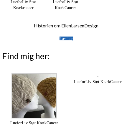
LueforLiv Støt
LueforLiv Støt
Knækcancer
KnækCancer
Historien om EllenLarsenDesign
Læs her
Find mig her:
LueforLiv Støt KnækCancer
LueforLiv Støt KnækCancer