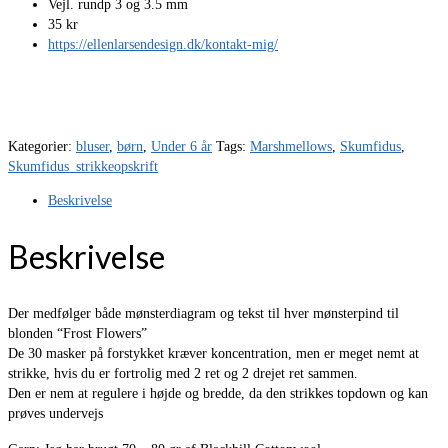
Vejl. rundp 3 og 3.5 mm
35 kr
https://ellenlarsendesign.dk/kontakt-mig/
Kategorier:
bluser
,
børn
,
Under 6 år
Tags:
Marshmellows
,
Skumfidus
,
Skumfidus_strikkeopskrift
Beskrivelse
Beskrivelse
Der medfølger både mønsterdiagram og tekst til hver mønsterpind til
blonden “Frost Flowers”
De 30 masker på forstykket kræver koncentration, men er meget nemt at
strikke, hvis du er fortrolig med 2 ret og 2 drejet ret sammen.
Den er nem at regulere i højde og bredde, da den strikkes topdown og kan
prøves undervejs