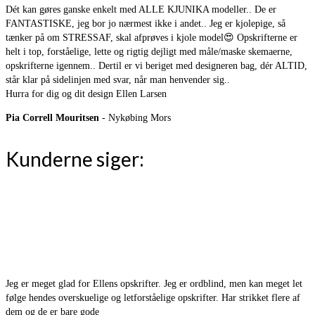
Dét kan gøres ganske enkelt med ALLE KJUNIKA modeller.. De er
FANTASTISKE, jeg bor jo nærmest ikke i andet.. Jeg er kjolepige, så
tænker på om STRESSAF, skal afprøves i kjole model
😍
Opskrifterne er
helt i top, forståelige, lette og rigtig dejligt med måle/maske skemaerne,
opskrifterne igennem.. Dertil er vi beriget med designeren bag, dér ALTID,
står klar på sidelinjen med svar, når man henvender sig..
Hurra for dig og dit design Ellen Larsen
Pia Correll Mouritsen
- Nykøbing Mors
Kunderne siger:
Jeg er meget glad for Ellens opskrifter. Jeg er ordblind, men kan meget let
følge hendes overskuelige og letforståelige opskrifter. Har strikket flere af
dem og de er bare gode