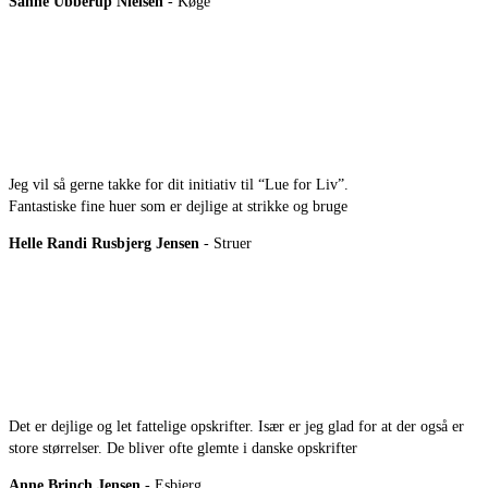
Sanne Ubberup Nielsen
- Køge
Jeg vil så gerne takke for dit initiativ til “Lue for Liv”.
Fantastiske fine huer som er dejlige at strikke og bruge
Helle Randi Rusbjerg Jensen
- Struer
Det er dejlige og let fattelige opskrifter. Især er jeg glad for at der også er
store størrelser. De bliver ofte glemte i danske opskrifter
Anne Brinch Jensen
- Esbjerg