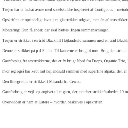
Trøjen har et indsat ærme med sadelskuldre inspireret af Contiguous – metod
Opskriften er oprindeligt lavet i en glatstrikket udgave, men én af teststrikk
Montering: Kun få ender, der skal hæftes. Ingen sammensyninger.
Trøjen er strikket i én tråd Blackhill Højlandsuld sammen med én tråd Blackh
Denne er strikket på p 4.5 mm. Til kanterne er brugt 4 mm. Brug den str. du s
Garnforslag fra teststrikkerne, der er fx brugt Nord fra Drops, Organic Tri
hvor jeg også har købt mit højlandsuld sammen med superfine alpaka, den er 
Den limegrønne er strikket i Miranda fra Cewec.
Garnforbrug er vejl. og angivet til et garn, der matcher strikkefastheden 19
Overvidden er nem at justere – hvordan beskrives i opskriften