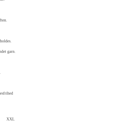
ften.
holdes.
ndet garn.
.
esfrihed
XXL