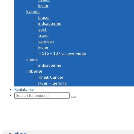
kjoler
kvinder
bluser
indsat ærme
vest
trøjer
cardigan
kjoler
> 115 – 137 cm overvidde
mænd
indsat ærme
Tilbehør
Knæk Cancer
Huer – lueforliv
Kontakt mig
Search
for:
Home