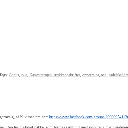
Tags:
Contiguous
,
Kærestetrøjen_strikkeopskrifter
,
oppefra og ned
,
sadelskuldr
l garnvalg, så bliv medlem her:
https://www.facebook.com/groups/20900954113
er. Den har forhøjet nakke, som formes samtidig med skuldrene med vendepin