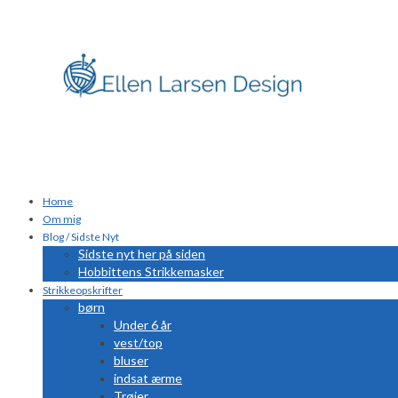
Home
Om mig
Blog / Sidste Nyt
Sidste nyt her på siden
Hobbittens Strikkemasker
Strikkeopskrifter
børn
Under 6 år
vest/top
bluser
indsat ærme
Trøjer