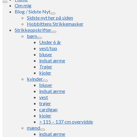
Om mig
Blog / Sidste Nyt
Sidste nyt her på siden
Hobbittens Strikkemasker
Strikkeopskrifter
børn
Under 6 år
vest/top
bluser
indsat ærme
Trøjer
kjoler
kvinder
bluser
indsat ærme
vest
trøjer
cardigan
kjoler
> 115 – 137 cm overvidde
mænd
indsat ærme