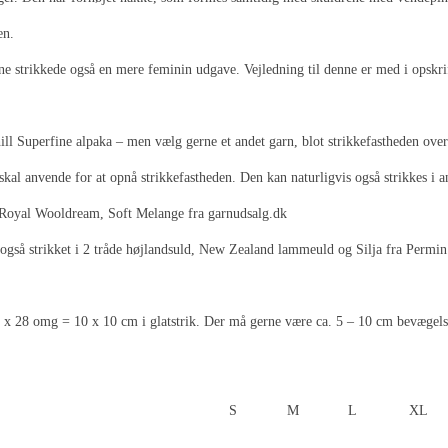
en.
erne strikkede også en mere feminin udgave. Vejledning til denne er med i opskri
ill Superfine alpaka – men vælg gerne et andet garn, blot strikkefastheden over
kal anvende for at opnå strikkefastheden. Den kan naturligvis også strikkes i a
o, Royal Wooldream, Soft Melange fra garnudsalg.dk
også strikket i 2 tråde højlandsuld, New Zealand lammeuld og Silja fra Permin
 m x 28 omg = 10 x 10 cm i glatstrik. Der må gerne være ca. 5 – 10 cm bevægels
S
M
L
XL