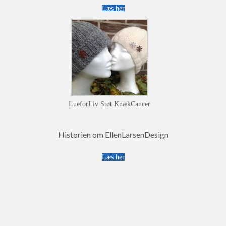
Læs her
LueforLiv Støt KnækCancer
Historien om EllenLarsenDesign
Læs her