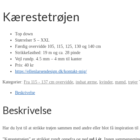
Kærestetrøjen
Top down
Størrelser S – XXL
Færdig overvidde 105, 115, 125, 130 og 140 cm
Strikkefasthed: 19 m og ca. 28 pinde
Vejl rundp. 4.5 mm – 4 mm til kanter
Pris: 40 kr
https://ellenlarsendesign.dk/kontakt-mig/
Kategorier:
Fra 115 - 137 cm overvidde
,
indsat ærme
,
kvinder
,
mænd
,
trøjer
Beskrivelse
Beskrivelse
Har du lyst til at strikke trøjen sammen med andre eller blot få inspiration ti
”Kærestetrøjen” er strikket rundt oppefra og ned
ud i ét
. Ingen sammensyning