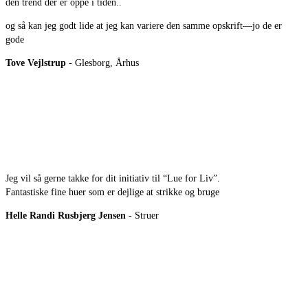
den trend der er oppe i tiden..
og så kan jeg godt lide at jeg kan variere den samme opskrift—jo de er
gode
Tove Vejlstrup
- Glesborg, Århus
Jeg vil så gerne takke for dit initiativ til “Lue for Liv”.
Fantastiske fine huer som er dejlige at strikke og bruge
Helle Randi Rusbjerg Jensen
- Struer