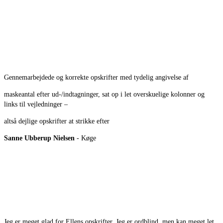
Gennemarbejdede og korrekte opskrifter med tydelig angivelse af
maskeantal efter ud-/indtagninger, sat op i let overskuelige kolonner og
links til vejledninger –
altså dejlige opskrifter at strikke efter
Sanne Ubberup Nielsen
- Køge
Jeg er meget glad for Ellens opskrifter. Jeg er ordblind, men kan meget let