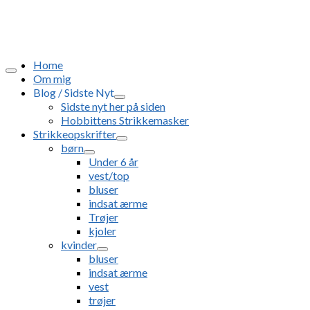
Home
Om mig
Blog / Sidste Nyt
Sidste nyt her på siden
Hobbittens Strikkemasker
Strikkeopskrifter
børn
Under 6 år
vest/top
bluser
indsat ærme
Trøjer
kjoler
kvinder
bluser
indsat ærme
vest
trøjer