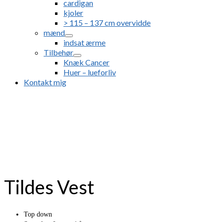
cardigan
kjoler
> 115 – 137 cm overvidde
mænd
indsat ærme
Tilbehør
Knæk Cancer
Huer – lueforliv
Kontakt mig
Tildes Vest
Top down