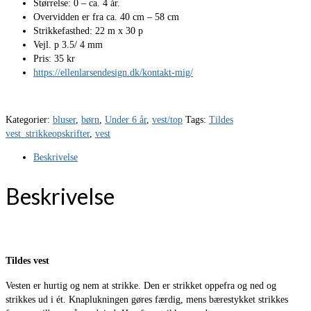
Størrelse: 0 – ca. 4 år.
Overvidden er fra ca. 40 cm – 58 cm
Strikkefasthed: 22 m x 30 p
Vejl. p 3.5/ 4 mm
Pris: 35 kr
https://ellenlarsendesign.dk/kontakt-mig/
Kategorier:
bluser
,
børn
,
Under 6 år
,
vest/top
Tags:
Tildes
vest_strikkeopskrifter
,
vest
Beskrivelse
Beskrivelse
Tildes vest
Vesten er hurtig og nem at strikke. Den er strikket oppefra og ned og
strikkes ud i ét. Knaplukningen gøres færdig, mens bærestykket strikkes