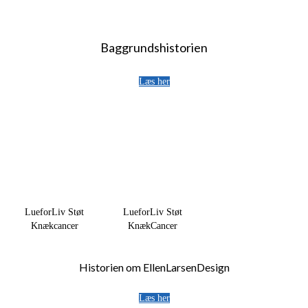
Baggrundshistorien
Læs her
LueforLiv Støt
LueforLiv Støt
Knækcancer
KnækCancer
Historien om EllenLarsenDesign
Læs her