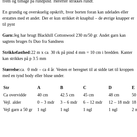
frem og tilbage på rundpind. Herefter strikkes rundt.
En grundig og overskuelig opskrift, hvor borten foran kan udelades eller
erstattes med et andet. Der er kun strikket ét knaphul – de øvrige knapper er
til pynt
Garn:
Jeg har brugt Blackhill Cottonwool 230 m/50 gr. Andet garn kan
sagtens bruges fx Duo fra Sandness
Strikkefasthed:
22 m x ca. 30 rk på pind 4 mm = 10 cm i bredden. Kanter
kan strikkes på p 3.5 mm
Størrelse:
ca. 0 mdr – ca 4 år. Vesten er beregnet til at sidde tæt til kroppen
med en tynd body eller bluse under.
Str
A
B
C
D
E
Ca overvidde
40 cm
42.5 cm
45 cm
48 cm
50
Vejl. alder
0 – 3 mdr
3 – 6 mdr
6 – 12 mdr
12 – 18 mdr
18
Vejl garn a 50 gr
1 ngl
1 ngl
1 ngl
1 ngl
2 