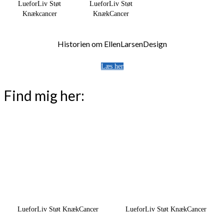
LueforLiv Støt
LueforLiv Støt
Knækcancer
KnækCancer
Historien om EllenLarsenDesign
Læs her
Find mig her:
LueforLiv Støt KnækCancer
LueforLiv Støt KnækCancer