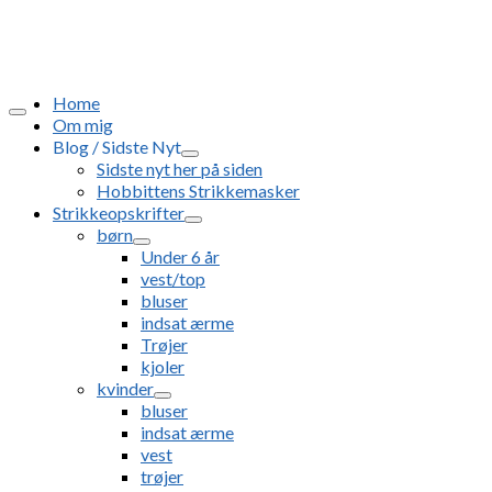
Home
Om mig
Blog / Sidste Nyt
Sidste nyt her på siden
Hobbittens Strikkemasker
Strikkeopskrifter
børn
Under 6 år
vest/top
bluser
indsat ærme
Trøjer
kjoler
kvinder
bluser
indsat ærme
vest
trøjer