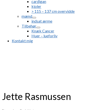
cardigan
kjoler
> 115 – 137 cm overvidde
mænd
indsat ærme
Tilbehør
Knæk Cancer
Huer – lueforliv
Kontakt mig
Jette Rasmussen