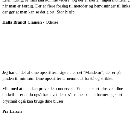
Ellen hurtigt så man kan komme videre. Og der er næsten ingen montering
når man er færdig. Der er flere forslag til metoder og henvisninger til links
der gør at man kan se det gjort. Stor hjælp.
Halla Brandt Clausen
- Odense
Jeg har en del af dine opskrifter. Lige nu er det “Mandetur”, der er på
pinden til min søn. Dine opskrifter er nemme at forstå og strikke.
Vild med at man kan prøve dem undervejs. Et andet stort plus ved dine
opskrifter er at du også har lavet dem, så os med runde former og stort
brystmål også kan bruge dine bluser
Pia Larsen