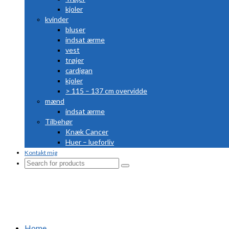
kjoler
kvinder
bluser
indsat ærme
vest
trøjer
cardigan
kjoler
> 115 – 137 cm overvidde
mænd
indsat ærme
Tilbehør
Knæk Cancer
Huer – lueforliv
Kontakt mig
Search
for:
Home