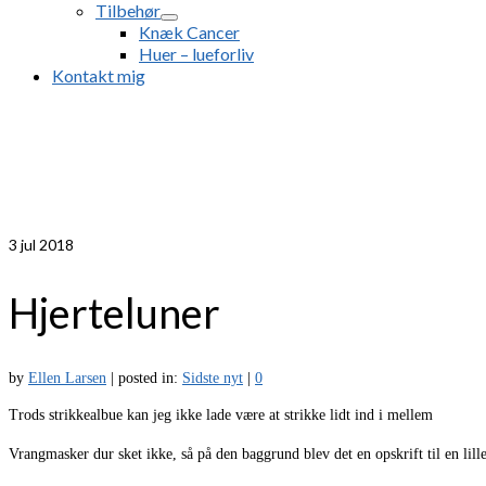
Tilbehør
Knæk Cancer
Huer – lueforliv
Kontakt mig
3
jul 2018
Hjerteluner
by
Ellen Larsen
|
posted in:
Sidste nyt
|
0
Trods strikkealbue kan jeg ikke lade være at strikke lidt ind i mellem
Vrangmasker dur sket ikke, så på den baggrund blev det en opskrift til en lill