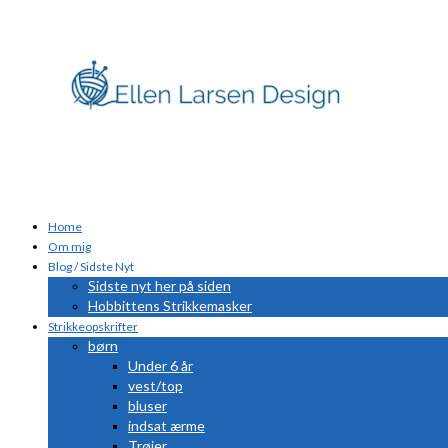
Home
Om mig
Blog / Sidste Nyt
Sidste nyt her på siden
Hobbittens Strikkemasker
Strikkeopskrifter
børn
Under 6 år
vest/top
bluser
indsat ærme
Trøjer