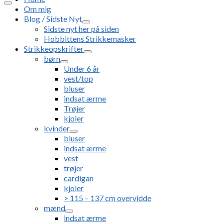
Om mig
Blog / Sidste Nyt
Sidste nyt her på siden
Hobbittens Strikkemasker
Strikkeopskrifter
børn
Under 6 år
vest/top
bluser
indsat ærme
Trøjer
kjoler
kvinder
bluser
indsat ærme
vest
trøjer
cardigan
kjoler
> 115 – 137 cm overvidde
mænd
indsat ærme