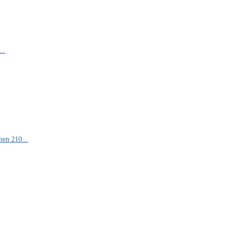
..
men 210...