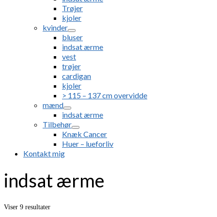
Trøjer
kjoler
kvinder
bluser
indsat ærme
vest
trøjer
cardigan
kjoler
> 115 – 137 cm overvidde
mænd
indsat ærme
Tilbehør
Knæk Cancer
Huer – lueforliv
Kontakt mig
indsat ærme
Sorteret
Viser 9 resultater
efter