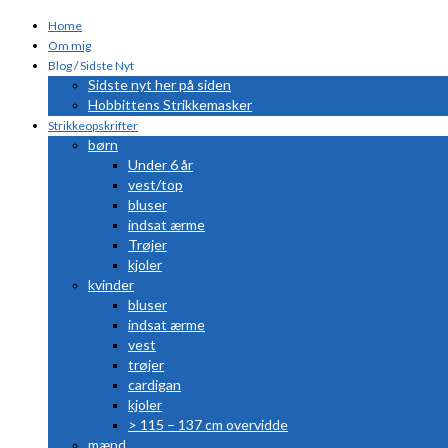
Home
Om mig
Blog / Sidste Nyt
Sidste nyt her på siden
Hobbittens Strikkemasker
Strikkeopskrifter
børn
Under 6 år
vest/top
bluser
indsat ærme
Trøjer
kjoler
kvinder
bluser
indsat ærme
vest
trøjer
cardigan
kjoler
> 115 – 137 cm overvidde
mænd