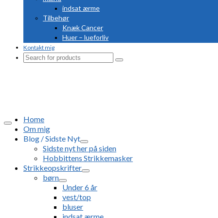
indsat ærme
Tilbehør
Knæk Cancer
Huer – lueforliv
Kontakt mig
Search
for:
Home
Om mig
Blog / Sidste Nyt
Sidste nyt her på siden
Hobbittens Strikkemasker
Strikkeopskrifter
børn
Under 6 år
vest/top
bluser
indsat ærme