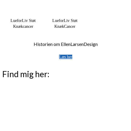
LueforLiv Støt
LueforLiv Støt
Knækcancer
KnækCancer
Historien om EllenLarsenDesign
Læs her
Find mig her: