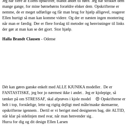
Jeg har flere af Ellens opskrifter, blandt andet til børn. Jeg har strikket dem
mange gange, for mine børnebørns forældre elsker dem. Opskrifterne er
nemme, de er meget udførlige og får man brug for hjælp alligevel, reagerer
Ellen hurtigt så man kan komme videre. Og der er næsten ingen montering
når man er færdig. Der er flere forslag til metoder og henvisninger til links
der gør at man kan se det gjort. Stor hjælp.
Halla Brandt Clausen
- Odense
Dét kan gøres ganske enkelt med ALLE KJUNIKA modeller.. De er
FANTASTISKE, jeg bor jo nærmest ikke i andet.. Jeg er kjolepige, så
tænker på om STRESSAF, skal afprøves i kjole model
😍
Opskrifterne er
helt i top, forståelige, lette og rigtig dejligt med måle/maske skemaerne,
opskrifterne igennem.. Dertil er vi beriget med designeren bag, dér ALTID,
står klar på sidelinjen med svar, når man henvender sig..
Hurra for dig og dit design Ellen Larsen