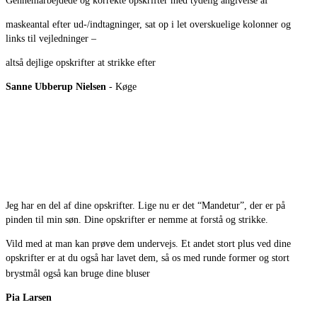
Gennemarbejdede og korrekte opskrifter med tydelig angivelse af
maskeantal efter ud-/indtagninger, sat op i let overskuelige kolonner og
links til vejledninger –
altså dejlige opskrifter at strikke efter
Sanne Ubberup Nielsen
- Køge
Jeg har en del af dine opskrifter. Lige nu er det “Mandetur”, der er på
pinden til min søn. Dine opskrifter er nemme at forstå og strikke.
Vild med at man kan prøve dem undervejs. Et andet stort plus ved dine
opskrifter er at du også har lavet dem, så os med runde former og stort
brystmål også kan bruge dine bluser
Pia Larsen