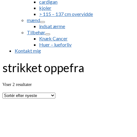
cardigan
kjoler
> 115 – 137 cm overvidde
mænd
indsat ærme
Tilbehør
Knæk Cancer
Huer – lueforliv
Kontakt mig
strikket oppefra
Sorteret
Viser 2 resultater
efter
seneste