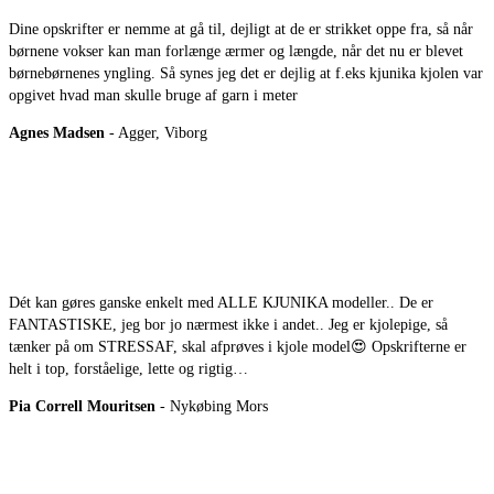
Dine opskrifter er nemme at gå til, dejligt at de er strikket oppe fra, så når
børnene vokser kan man forlænge ærmer og længde, når det nu er blevet
børnebørnenes yngling. Så synes jeg det er dejlig at f.eks kjunika kjolen var
opgivet hvad man skulle bruge af garn i meter
Agnes Madsen
- Agger, Viborg
Dét kan gøres ganske enkelt med ALLE KJUNIKA modeller.. De er
FANTASTISKE, jeg bor jo nærmest ikke i andet.. Jeg er kjolepige, så
tænker på om STRESSAF, skal afprøves i kjole model😍 Opskrifterne er
helt i top, forståelige, lette og rigtig…
Pia Correll Mouritsen
- Nykøbing Mors