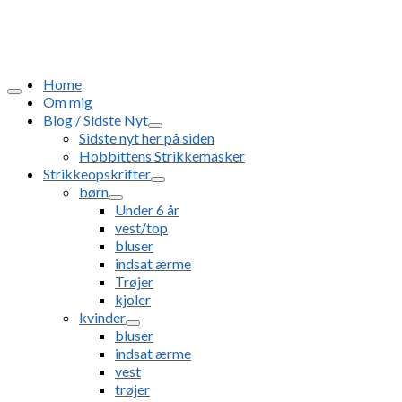
Home
Om mig
Blog / Sidste Nyt
Sidste nyt her på siden
Hobbittens Strikkemasker
Strikkeopskrifter
børn
Under 6 år
vest/top
bluser
indsat ærme
Trøjer
kjoler
kvinder
bluser
indsat ærme
vest
trøjer