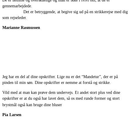
De er nemme og overskuelige og man er ikke i tvivl om, at de er
gennemarbejdede.
Det er betryggende, at begive sig ud på en strikkerejse med dig
som rejseleder.
Marianne Rasmussen
Jeg har en del af dine opskrifter. Lige nu er det “Mandetur”, der er på
pinden til min søn. Dine opskrifter er nemme at forstå og strikke.
Vild med at man kan prøve dem undervejs. Et andet stort plus ved dine
opskrifter er at du også har lavet dem, så os med runde former og stort
brystmål også kan bruge dine bluser
Pia Larsen