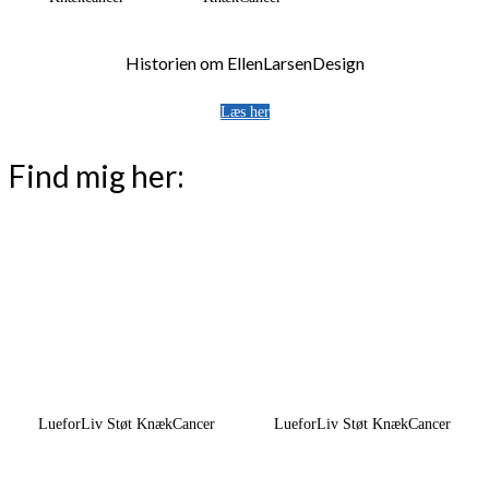
Historien om EllenLarsenDesign
Læs her
Find mig her:
LueforLiv Støt KnækCancer
LueforLiv Støt KnækCancer