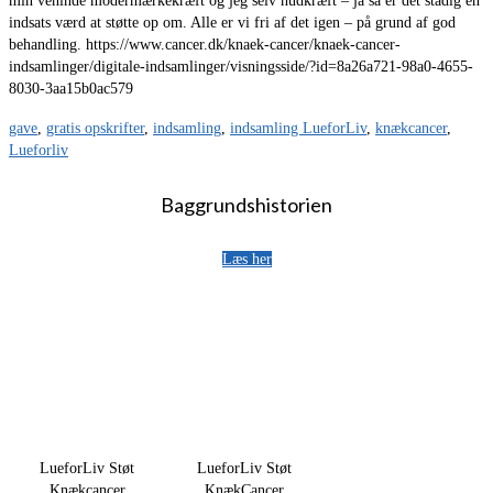
min veninde modermærkekræft og jeg selv hudkræft – ja så er det stadig en
indsats værd at støtte op om. Alle er vi fri af det igen – på grund af god
behandling. https://www.cancer.dk/knaek-cancer/knaek-cancer-
indsamlinger/digitale-indsamlinger/visningsside/?id=8a26a721-98a0-4655-
8030-3aa15b0ac579
gave
,
gratis opskrifter
,
indsamling
,
indsamling LueforLiv
,
knækcancer
,
Lueforliv
Baggrundshistorien
Læs her
LueforLiv Støt
LueforLiv Støt
Knækcancer
KnækCancer