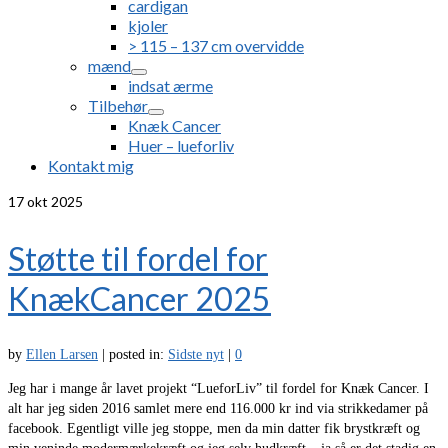
cardigan
kjoler
> 115 – 137 cm overvidde
mænd
indsat ærme
Tilbehør
Knæk Cancer
Huer – lueforliv
Kontakt mig
17
okt 2025
Støtte til fordel for
KnækCancer 2025
by
Ellen Larsen
|
posted in:
Sidste nyt
|
0
Jeg har i mange år lavet projekt “LueforLiv” til fordel for Knæk Cancer. I
alt har jeg siden 2016 samlet mere end 116.000 kr ind via strikkedamer på
facebook. Egentligt ville jeg stoppe, men da min datter fik brystkræft og