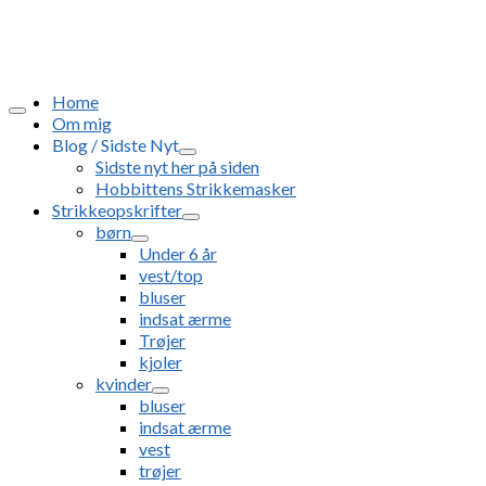
Home
Om mig
Blog / Sidste Nyt
Sidste nyt her på siden
Hobbittens Strikkemasker
Strikkeopskrifter
børn
Under 6 år
vest/top
bluser
indsat ærme
Trøjer
kjoler
kvinder
bluser
indsat ærme
vest
trøjer