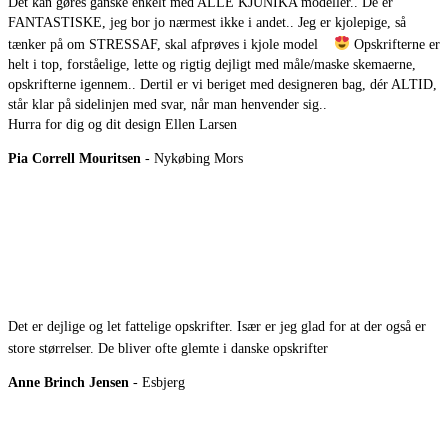
Dét kan gøres ganske enkelt med ALLE KJUNIKA modeller.. De er
FANTASTISKE, jeg bor jo nærmest ikke i andet.. Jeg er kjolepige, så
tænker på om STRESSAF, skal afprøves i kjole model
Opskrifterne er
helt i top, forståelige, lette og rigtig dejligt med måle/maske skemaerne,
opskrifterne igennem.. Dertil er vi beriget med designeren bag, dér ALTID,
står klar på sidelinjen med svar, når man henvender sig..
Hurra for dig og dit design Ellen Larsen
Pia Correll Mouritsen
- Nykøbing Mors
Det er dejlige og let fattelige opskrifter. Især er jeg glad for at der også er
store størrelser. De bliver ofte glemte i danske opskrifter
Anne Brinch Jensen
- Esbjerg