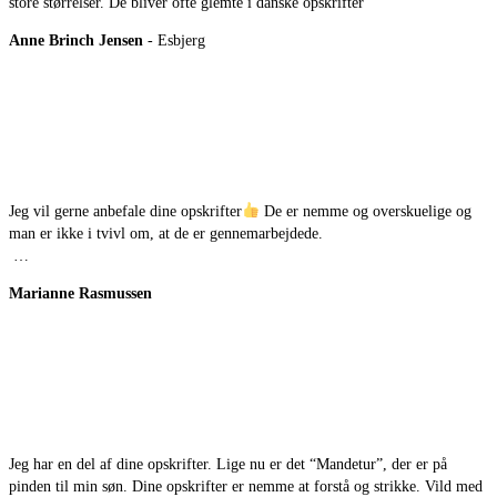
store størrelser. De bliver ofte glemte i danske opskrifter
Anne Brinch Jensen
- Esbjerg
Jeg vil gerne anbefale dine opskrifter
De er nemme og overskuelige og
man er ikke i tvivl om, at de er gennemarbejdede.
…
Marianne Rasmussen
Jeg har en del af dine opskrifter. Lige nu er det “Mandetur”, der er på
pinden til min søn. Dine opskrifter er nemme at forstå og strikke. Vild med