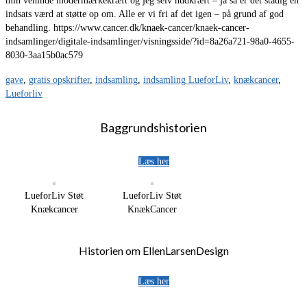
min veninde modermærkekræft og jeg selv hudkræft – ja så er det stadig en
indsats værd at støtte op om. Alle er vi fri af det igen – på grund af god
behandling. https://www.cancer.dk/knaek-cancer/knaek-cancer-
indsamlinger/digitale-indsamlinger/visningsside/?id=8a26a721-98a0-4655-
8030-3aa15b0ac579
gave
,
gratis opskrifter
,
indsamling
,
indsamling LueforLiv
,
knækcancer
,
Lueforliv
Baggrundshistorien
Læs her
LueforLiv Støt
LueforLiv Støt
Knækcancer
KnækCancer
Historien om EllenLarsenDesign
Læs her