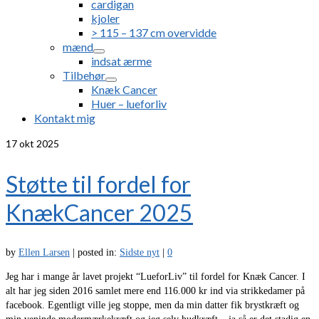
cardigan
kjoler
> 115 – 137 cm overvidde
mænd
indsat ærme
Tilbehør
Knæk Cancer
Huer – lueforliv
Kontakt mig
17
okt 2025
Støtte til fordel for
KnækCancer 2025
by
Ellen Larsen
|
posted in:
Sidste nyt
|
0
Jeg har i mange år lavet projekt “LueforLiv” til fordel for Knæk Cancer. I
alt har jeg siden 2016 samlet mere end 116.000 kr ind via strikkedamer på
facebook. Egentligt ville jeg stoppe, men da min datter fik brystkræft og