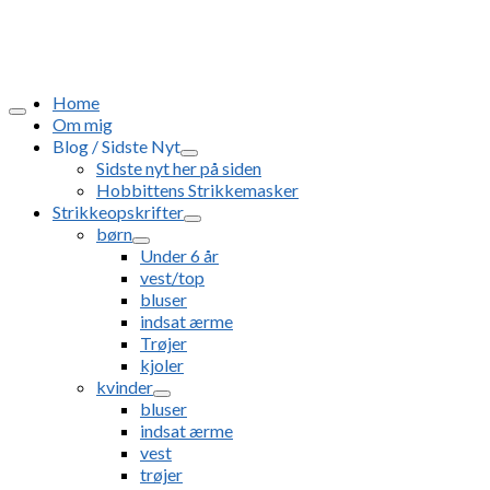
Home
Om mig
Blog / Sidste Nyt
Sidste nyt her på siden
Hobbittens Strikkemasker
Strikkeopskrifter
børn
Under 6 år
vest/top
bluser
indsat ærme
Trøjer
kjoler
kvinder
bluser
indsat ærme
vest
trøjer